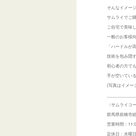
そんなイメー
サムライでご
ご自宅で美味
一般のお客様
「ハードルが
技術を包み隠
初心者の方で
手が空いている
(写真はイメー
____________
〈サムライコ
群馬県前橋市総
営業時間：11:0
定休日：水曜