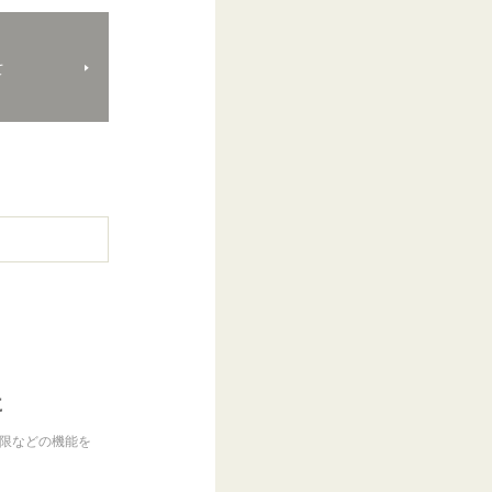
て
に
制限などの機能を