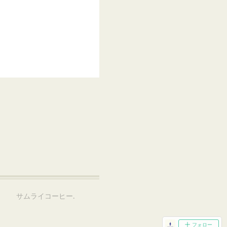
店 サムライコーヒー
.
フォロー