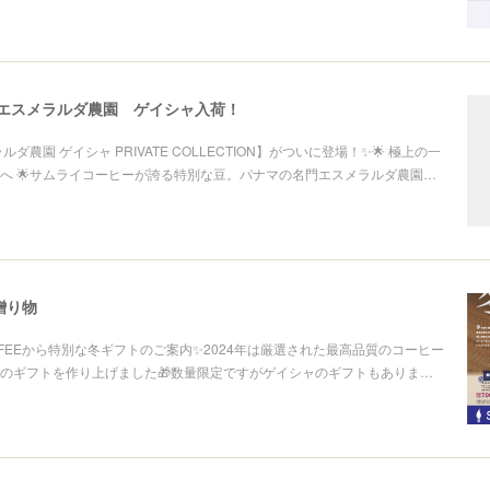
マ エスメラルダ農園 ゲイシャ入荷！
ダ農園 ゲイシャ PRIVATE COLLECTION】がついに登場！✨🌟 極上の一
へ 🌟サムライコーヒーが誇る特別な豆。パナマの名門エスメラルダ農園…
贈り物
COFFEEから特別な冬ギフトのご案内✨2024年は厳選された最高品質のコーヒー
のギフトを作り上げました🎁数量限定ですがゲイシャのギフトもありま…