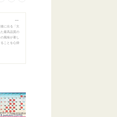
SAMURAI COFFEE｜群馬県前橋市総社町 自家焙煎珈琲豆店 サムライコーヒー
煎後に出る「欠
れた最高品質の
ーの風味が著し
することを心掛