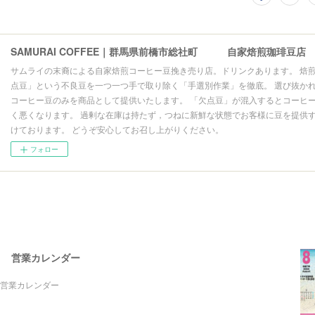
サムライの末裔による自家焙煎コーヒー豆挽き売り店。ドリンクあります。 焙
点豆」という不良豆を一つ一つ手で取り除く「手選別作業」を徹底。 選び抜か
コーヒー豆のみを商品として提供いたします。 「欠点豆」が混入するとコーヒ
く悪くなります。 過剰な在庫は持たず，つねに新鮮な状態でお客様に豆を提供
けております。 どうぞ安心してお召し上がりください。
フォロー
月 営業カレンダー
営業カレンダー