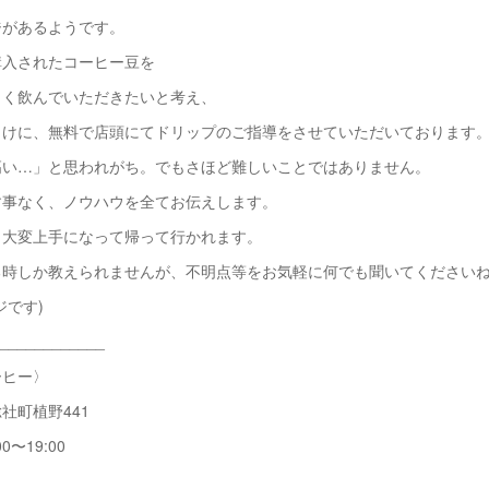
ジがあるようです。
購入されたコーヒー豆を
しく飲んでいただきたいと考え、
向けに、無料で店頭にてドリップのご指導をさせていただいております
高い…」と思われがち。でもさほど難しいことではありません。
す事なく、ノウハウを全てお伝えします。
も大変上手になって帰って行かれます。
時しか教えられませんが、不明点等をお気軽に何でも聞いてくださいね
ジです)
____________
ーヒー〉
社町植野441
0〜19:00
日